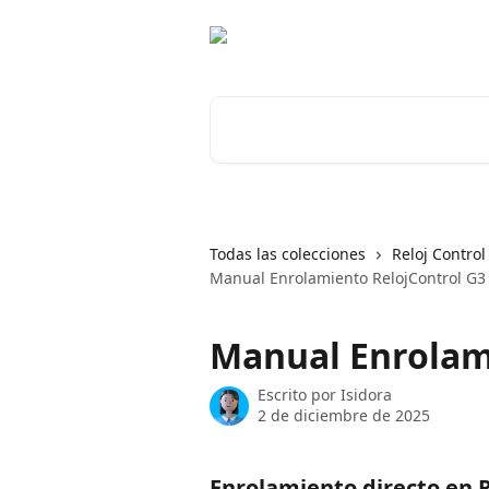
Ir al contenido principal
Buscar artículos...
Todas las colecciones
Reloj Control
Manual Enrolamiento RelojControl G3
Manual Enrolam
Escrito por
Isidora
2 de diciembre de 2025
Enrolamiento directo en R