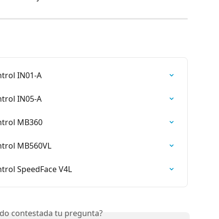
trol IN01-A
trol IN05-A
ntrol MB360
ntrol MB560VL
trol SpeedFace V4L
do contestada tu pregunta?